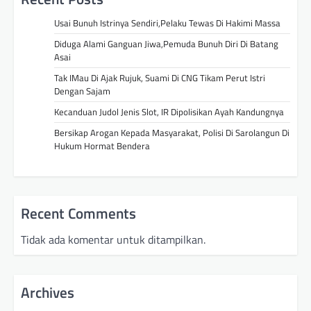
s
Usai Bunuh Istrinya Sendiri,Pelaku Tewas Di Hakimi Massa
i
Diduga Alami Ganguan Jiwa,Pemuda Bunuh Diri Di Batang
Asai
p
Tak IMau Di Ajak Rujuk, Suami Di CNG Tikam Perut Istri
o
Dengan Sajam
s
Kecanduan Judol Jenis Slot, IR Dipolisikan Ayah Kandungnya
Bersikap Arogan Kepada Masyarakat, Polisi Di Sarolangun Di
Hukum Hormat Bendera
Recent Comments
Tidak ada komentar untuk ditampilkan.
Archives