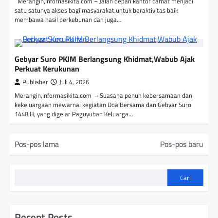
Merangin,Infornasikita.com – Jalan depan kantor camat menjadi
satu satunya akses bagi masyarakat,untuk beraktivitas baik
membawa hasil perkebunan dan juga…
Gebyar Suro PKJM Berlangsung Khidmat,Wabub Ajak
Perkuat Kerukunan
Publisher
Juli 4, 2026
Merangin,informasikita.com – Suasana penuh kebersamaan dan
kekeluargaan mewarnai kegiatan Doa Bersama dan Gebyar Suro
1448 H, yang digelar Paguyuban Keluarga…
N
Pos-pos lama
Pos-pos baru
a
v
Cari
i
g
a
Recent Posts