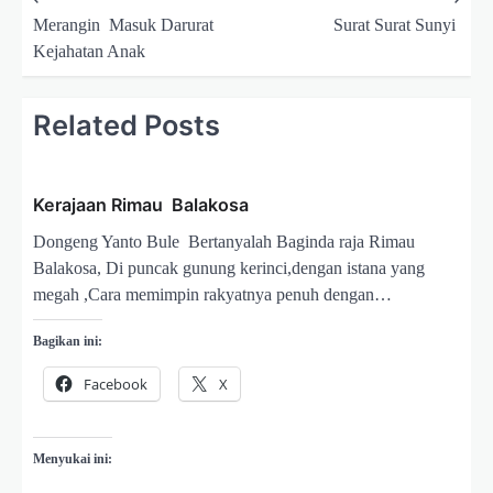
a
Merangin Masuk Darurat
Surat Surat Sunyi
Kejahatan Anak
v
i
Related Posts
g
a
s
Kerajaan Rimau Balakosa
i
Dongeng Yanto Bule Bertanyalah Baginda raja Rimau
p
Balakosa, Di puncak gunung kerinci,dengan istana yang
o
megah ,Cara memimpin rakyatnya penuh dengan…
s
Bagikan ini:
Facebook
X
Menyukai ini: