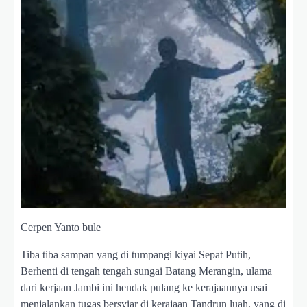
Cerpen Yanto bule
Tiba tiba sampan yang di tumpangi kiyai Sepat Putih,
Berhenti di tengah tengah sungai Batang Merangin, ulama
dari kerjaan Jambi ini hendak pulang ke kerajaannya usai
menjalankan tugas bersyiar di kerajaan Tandrun luah, yang di