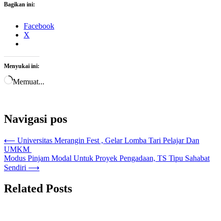
Bagikan ini:
Facebook
X
Menyukai ini:
Memuat...
Navigasi pos
⟵
Universitas Merangin Fest , Gelar Lomba Tari Pelajar Dan
UMKM
Modus Pinjam Modal Untuk Proyek Pengadaan, TS Tipu Sahabat
Sendiri
⟶
Related Posts