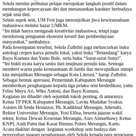
Sekda menilai pelibatan pelajar merupakan langkah positif dalam
membangun kepercayaan diri dan menanamkan karakter berbudaya
sejak usia dini.
Selain aspek seni, UM Fest juga menonjolkan jiwa kewirausahaan
mahasiswa melalui bazar UMKM.
“Ini tidak hanya mengasah kreativitas mahasiswa, tetapi juga
mendorong penguatan ekonomi kreatif dan pemberdayaan
masyarakat,” tambahnya.
Pada kesempatan tersebut, Sekda Zulhifni juga meluncurkan buku
antologi cerpen karya penulis lokal, yakni buku “Betandang” karya
Bayu Kumara dan Yanto Bule, serta buku “Surat-surat Sunyi”.
“Ini bukti nyata karya sastra dari imajinasi penulis kita. Semoga
memberi warna pada kesusastraan di Jambi dan mewujudkan mimpi
kita menjadikan Merangin sebagai Kota Literasi,” harap Zulhifni.
Sebagai bentuk apresiasi, Pemerintah Kabupaten Merangin
memberikan penghargaan kepada tiga pelaku seni berdedikasi, yaitu
Febra Muyu Ari, Wiko Antoni, dan Bayu Kumara.
Kegiatan ini dihadiri oleh sejumlah tokoh penting, di antaranya
Ketua TP PKK Kabupaten Merangin, Lavita Mudahar Syukur,
Asisten III Setda Hennizor, Plt. Kadikbud Merangin, Juhendri,
Rektor Universitas Merangin, Yosi Elfisa, beserta jajaran wakil
rektor, Ketua Dewan Kesenian Merangin, Asro Almurthawy Ketua
KNPI, Andi Putra dan Kasat Binmas Polres Merangin, Karto.
Acara diakhiri dengan kegiatan workshop seni budaya dan
penyerahan piagam penghargaan oleh Sekda kepada para pemenang