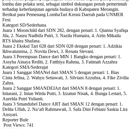
lomba dan pelaku seni, sebagai simbol dukungan penuh pemerintah
terhadap keberlanjutan agenda budaya di Kabupaten Merangin.
Berikut para Pemenang LombaTari Kreasi Daerah pada UNMER
Fest:
Kategori SD/Sederhana
Juara 1 Moonchild dari SDN 282, dengan penari: 1. Qianna Syafiqa
Jila, 2. Naura Nadhifa Putri, 3. Nazila Humaira, 4. Airin Mikaila
RTS khaira Shafana.
Juara 2 Ekskul Tari 028 dari SDN 028 dengan penari: 1. Adzikia
Ikhwatunnisa, 2. Novita Dewi, 3. Renata Stevani.
Juara 3 Perempuan Dance dari MIN 1 Bangko dengan penari: 1.
Assyha Ainaya Rediti, 2. Fatthiya Rahma, 3. Fatimah Azzahra
Kategori SMA/Sederajat
Juara 1 Sanggar SMANel dari SMAN 5 dengan penari: 1. Bias
Cinta Jefina, 2. Wahyu Setiawati, 3. Silviani Azzuhra, 4. Fike Zivilia
Zahra.
Juara 2 Sanggar SMANDEIArt dari SMAN 8 dengan penari: 1.
Istiarani, 2. Intan Wirda Putri, 3. Izzatun Nisak, 4. Bunga Lestari, 5.
Aurelda Putri Yulianti.
Juara 3 Smandubel Dance ART dari SMAN 12 dengan penari: 1.
Delita Ulfah, 2. Na’afi Rahmawati, 3. Safa Dini Febiani Saskia Lira
Ansyari.
Reporter Bule
Post Views:
741