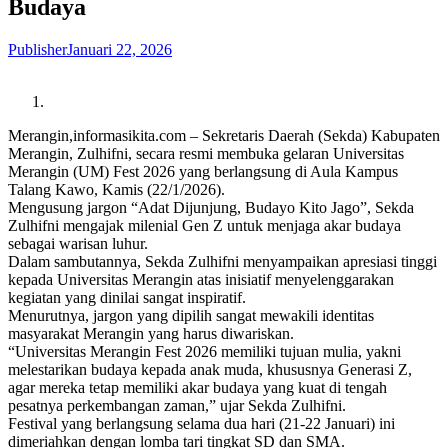
Budaya
Publisher
Januari 22, 2026
Merangin,informasikita.com – Sekretaris Daerah (Sekda) Kabupaten
Merangin, Zulhifni, secara resmi membuka gelaran Universitas
Merangin (UM) Fest 2026 yang berlangsung di Aula Kampus
Talang Kawo, Kamis (22/1/2026).
Mengusung jargon “Adat Dijunjung, Budayo Kito Jago”, Sekda
Zulhifni mengajak milenial Gen Z untuk menjaga akar budaya
sebagai warisan luhur.
Dalam sambutannya, Sekda Zulhifni menyampaikan apresiasi tinggi
kepada Universitas Merangin atas inisiatif menyelenggarakan
kegiatan yang dinilai sangat inspiratif.
Menurutnya, jargon yang dipilih sangat mewakili identitas
masyarakat Merangin yang harus diwariskan.
“Universitas Merangin Fest 2026 memiliki tujuan mulia, yakni
melestarikan budaya kepada anak muda, khususnya Generasi Z,
agar mereka tetap memiliki akar budaya yang kuat di tengah
pesatnya perkembangan zaman,” ujar Sekda Zulhifni.
Festival yang berlangsung selama dua hari (21-22 Januari) ini
dimeriahkan dengan lomba tari tingkat SD dan SMA.