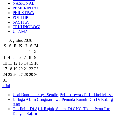
NASIONAL
PEMERINTAH
PERISTIWA
POLITIK
SASTRA
TEKHNOLOGI
UTAMA
Agustus 2026
S
S
R
K
J
S
M
1
2
3
4
5
6
7
8
9
10
11
12
13
14
15
16
17
18
19
20
21
22
23
24
25
26
27
28
29
30
31
« Jul
Usai Bunuh Istrinya Sendiri,Pelaku Tewas Di Hakimi Massa
Diduga Alami Ganguan Jiwa,Pemuda Bunuh Diri Di Batang
Asai
Tak IMau Di Ajak Rujuk, Suami Di CNG Tikam Perut Istri
Dengan Sajam