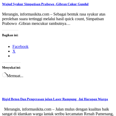
Wujud Syukur Simpatisan Prabowo -Gibran Cukur Gundul
Merangin, informasikita.com – Sebagai bentuk rasa syukur atas
perolehan suara tertinggi melalui hasil quick count, Simpatisan
Prabowo -Gibran mencukur rambutnya…
Bagikan ini:
Facebook
X
Menyukai ini:
Memuat...
Rigid Beton Dan Pengerasan jalan Laser Rampung ,Ini Harapan Warga
Merangin, informasikita.com – Jalan mulus dengan kualitas baik
sangat di idamkan warga lantak seribu kecamatan Renah Pamenang,