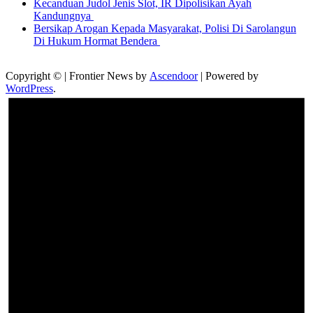
Kecanduan Judol Jenis Slot, IR Dipolisikan Ayah
Kandungnya
Bersikap Arogan Kepada Masyarakat, Polisi Di Sarolangun
Di Hukum Hormat Bendera
Copyright © | Frontier News by
Ascendoor
| Powered by
WordPress
.