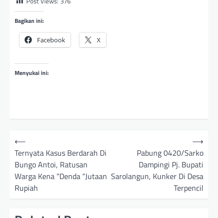
Post Views:
376
Bagikan ini:
Facebook
X
Menyukai ini:
N
⟵
⟶
a
Ternyata Kasus Berdarah Di
Pabung 0420/Sarko
Bungo Antoi, Ratusan
Dampingi Pj. Bupati
v
Warga Kena “Denda “Jutaan
Sarolangun, Kunker Di Desa
i
Rupiah
Terpencil
g
a