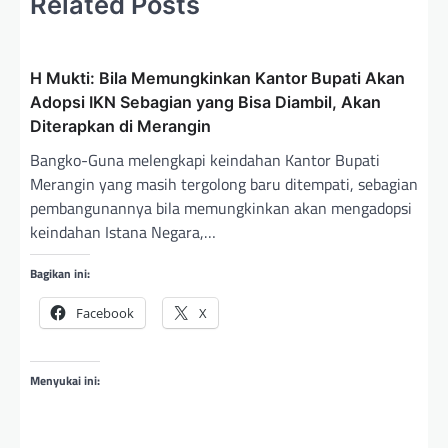
Related Posts
s
i
H Mukti: Bila Memungkinkan Kantor Bupati Akan
p
Adopsi IKN Sebagian yang Bisa Diambil, Akan
o
Diterapkan di Merangin
s
Bangko-Guna melengkapi keindahan Kantor Bupati
Merangin yang masih tergolong baru ditempati, sebagian
pembangunannya bila memungkinkan akan mengadopsi
keindahan Istana Negara,…
Bagikan ini:
Facebook
X
Menyukai ini: