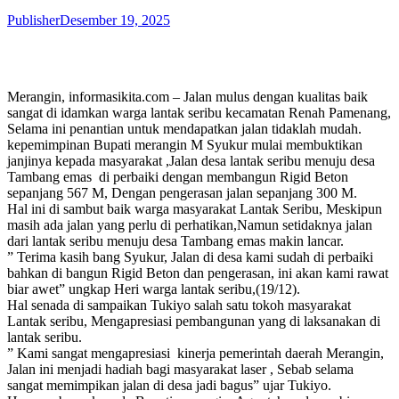
Publisher
Desember 19, 2025
Merangin, informasikita.com – Jalan mulus dengan kualitas baik
sangat di idamkan warga lantak seribu kecamatan Renah Pamenang,
Selama ini penantian untuk mendapatkan jalan tidaklah mudah.
kepemimpinan Bupati merangin M Syukur mulai membuktikan
janjinya kepada masyarakat ,Jalan desa lantak seribu menuju desa
Tambang emas di perbaiki dengan membangun Rigid Beton
sepanjang 567 M, Dengan pengerasan jalan sepanjang 300 M.
Hal ini di sambut baik warga masyarakat Lantak Seribu, Meskipun
masih ada jalan yang perlu di perhatikan,Namun setidaknya jalan
dari lantak seribu menuju desa Tambang emas makin lancar.
” Terima kasih bang Syukur, Jalan di desa kami sudah di perbaiki
bahkan di bangun Rigid Beton dan pengerasan, ini akan kami rawat
biar awet” ungkap Heri warga lantak seribu,(19/12).
Hal senada di sampaikan Tukiyo salah satu tokoh masyarakat
Lantak seribu, Mengapresiasi pembangunan yang di laksanakan di
lantak seribu.
” Kami sangat mengapresiasi kinerja pemerintah daerah Merangin,
Jalan ini menjadi hadiah bagi masyarakat laser , Sebab selama
sangat memimpikan jalan di desa jadi bagus” ujar Tukiyo.