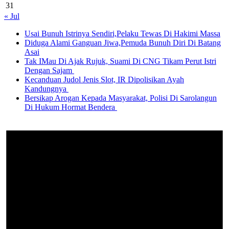
31
« Jul
Usai Bunuh Istrinya Sendiri,Pelaku Tewas Di Hakimi Massa
Diduga Alami Ganguan Jiwa,Pemuda Bunuh Diri Di Batang
Asai
Tak IMau Di Ajak Rujuk, Suami Di CNG Tikam Perut Istri
Dengan Sajam
Kecanduan Judol Jenis Slot, IR Dipolisikan Ayah
Kandungnya
Bersikap Arogan Kepada Masyarakat, Polisi Di Sarolangun
Di Hukum Hormat Bendera