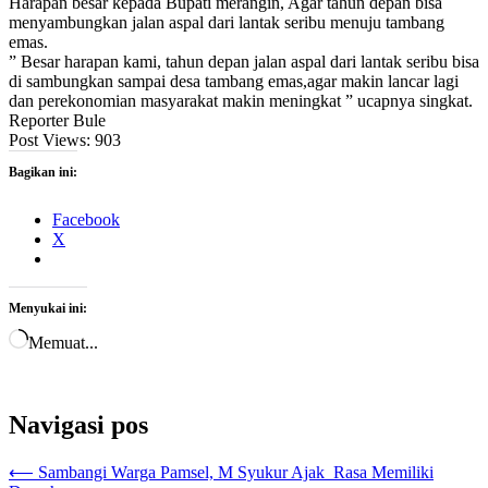
Harapan besar kepada Bupati merangin, Agar tahun depan bisa
menyambungkan jalan aspal dari lantak seribu menuju tambang
emas.
” Besar harapan kami, tahun depan jalan aspal dari lantak seribu bisa
di sambungkan sampai desa tambang emas,agar makin lancar lagi
dan perekonomian masyarakat makin meningkat ” ucapnya singkat.
Reporter Bule
Post Views:
903
Bagikan ini:
Facebook
X
Menyukai ini:
Memuat...
Navigasi pos
⟵
Sambangi Warga Pamsel, M Syukur Ajak Rasa Memiliki