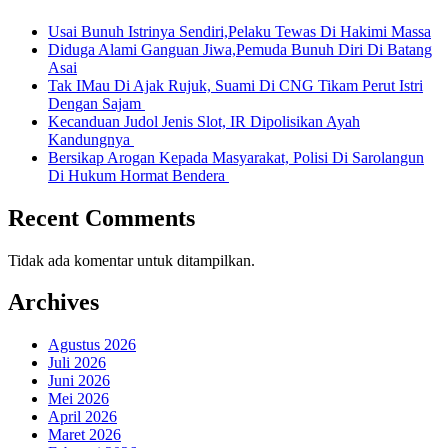
Usai Bunuh Istrinya Sendiri,Pelaku Tewas Di Hakimi Massa
Diduga Alami Ganguan Jiwa,Pemuda Bunuh Diri Di Batang
Asai
Tak IMau Di Ajak Rujuk, Suami Di CNG Tikam Perut Istri
Dengan Sajam
Kecanduan Judol Jenis Slot, IR Dipolisikan Ayah
Kandungnya
Bersikap Arogan Kepada Masyarakat, Polisi Di Sarolangun
Di Hukum Hormat Bendera
Recent Comments
Tidak ada komentar untuk ditampilkan.
Archives
Agustus 2026
Juli 2026
Juni 2026
Mei 2026
April 2026
Maret 2026