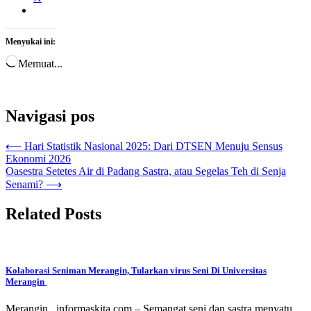
Menyukai ini:
Memuat...
Navigasi pos
⟵
Hari Statistik Nasional 2025: Dari DTSEN Menuju Sensus
Ekonomi 2026
Oasestra Setetes Air di Padang Sastra, atau Segelas Teh di Senja
Senami?
⟶
Related Posts
Kolaborasi Seniman Merangin, Tularkan virus Seni Di Universitas
Merangin
Merangin , informaskita.com – Semangat seni dan sastra menyatu