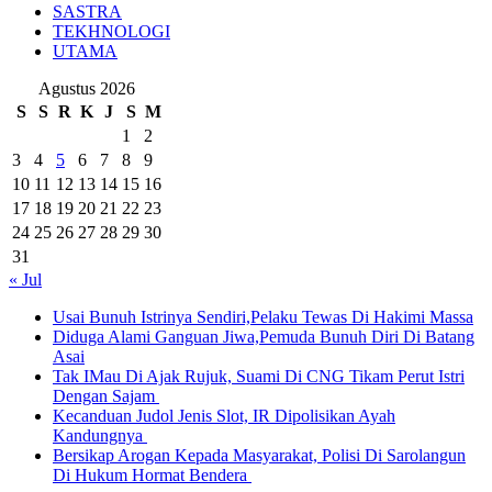
SASTRA
TEKHNOLOGI
UTAMA
Agustus 2026
S
S
R
K
J
S
M
1
2
3
4
5
6
7
8
9
10
11
12
13
14
15
16
17
18
19
20
21
22
23
24
25
26
27
28
29
30
31
« Jul
Usai Bunuh Istrinya Sendiri,Pelaku Tewas Di Hakimi Massa
Diduga Alami Ganguan Jiwa,Pemuda Bunuh Diri Di Batang
Asai
Tak IMau Di Ajak Rujuk, Suami Di CNG Tikam Perut Istri
Dengan Sajam
Kecanduan Judol Jenis Slot, IR Dipolisikan Ayah
Kandungnya
Bersikap Arogan Kepada Masyarakat, Polisi Di Sarolangun
Di Hukum Hormat Bendera