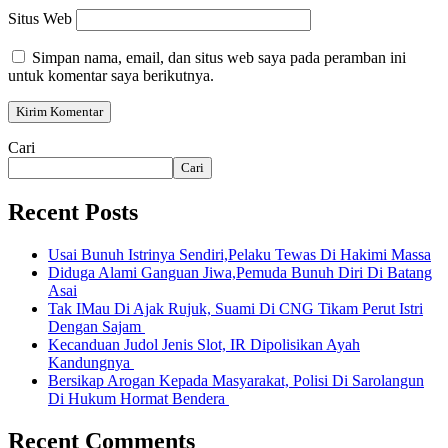
Situs Web
Simpan nama, email, dan situs web saya pada peramban ini
untuk komentar saya berikutnya.
Cari
Cari
Recent Posts
Usai Bunuh Istrinya Sendiri,Pelaku Tewas Di Hakimi Massa
Diduga Alami Ganguan Jiwa,Pemuda Bunuh Diri Di Batang
Asai
Tak IMau Di Ajak Rujuk, Suami Di CNG Tikam Perut Istri
Dengan Sajam
Kecanduan Judol Jenis Slot, IR Dipolisikan Ayah
Kandungnya
Bersikap Arogan Kepada Masyarakat, Polisi Di Sarolangun
Di Hukum Hormat Bendera
Recent Comments