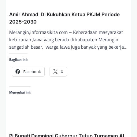
i
p
Amir Ahmad Di Kukuhkan Ketua PKJM Periode
2025-2030
o
Merangin,informasikita com – Keberadaan masyarakat
s
keturunan Jawa yang berada di kabupaten Merangin
sangatlah besar, warga Jawa juga banyak yang bekerja…
Bagikan ini:
Facebook
X
Menyukai ini:
Pj Bupati Dampingi Gubernur Tutup Turnamen Al