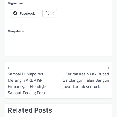
Bagikan ini:
Facebook
X
Menyukai ini:
N
⟵
⟶
a
Sampai Di Mapolres
Terima Kasih Pak Bupati
Merangin AKBP Kiki
Sarolangun, Jalan Bangun
v
Firmansyah Efendi ,Di
Jayo -Lantak seribu lancar
i
Sambut Pedang Pora
g
a
Related Posts
s