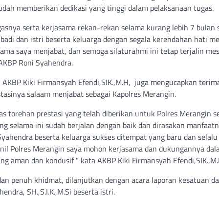
sudah memberikan dedikasi yang tinggi dalam pelaksanaan tugas.
ugasnya serta kerjasama rekan-rekan selama kurang lebih 7 bulan 
ibadi dan istri beserta keluarga dengan segala kerendahan hati 
lama saya menjabat, dan semoga silaturahmi ini tetap terjalin me
p AKBP Roni Syahendra.
 AKBP Kiki Firmansyah Efendi,SIK.,M.H, juga mengucapkan terim
asinya salaam menjabat sebagai Kapolres Merangin.
s torehan prestasi yang telah diberikan untuk Polres Merangin se
ng selama ini sudah berjalan dengan baik dan dirasakan manfaatn
Syahendra beserta keluarga sukses ditempat yang baru dan selalu
onil Polres Merangin saya mohon kerjasama dan dukungannya da
 aman dan kondusif ” kata AKBP Kiki Firmansyah Efendi,SIK.,M.
dan penuh khidmat, dilanjutkan dengan acara laporan kesatuan da
dra, SH.,S.I.K.,M.Si beserta istri.