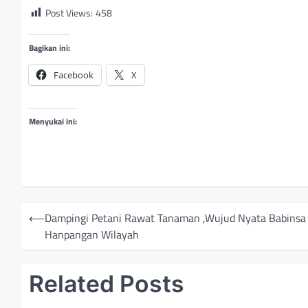
Post Views:
458
Bagikan ini:
Facebook
X
Menyukai ini:
N
⟵
Dampingi Petani Rawat Tanaman ,Wujud Nyata Babins
a
Hanpangan Wilayah
v
i
Related Posts
g