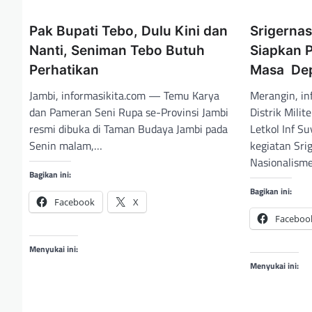
a
s
Pak Bupati Tebo, Dulu Kini dan
Srigerna
Nanti, Seniman Tebo Butuh
Siapkan P
i
Perhatikan
Masa De
p
o
Jambi, informasikita.com — Temu Karya
Merangin, i
dan Pameran Seni Rupa se-Provinsi Jambi
Distrik Mili
s
resmi dibuka di Taman Budaya Jambi pada
Letkol Inf S
Senin malam,…
kegiatan Sri
Nasionalisme
Bagikan ini:
Bagikan ini:
Facebook
X
Faceboo
Menyukai ini:
Menyukai ini: