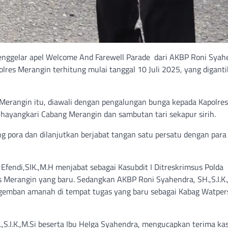
menggelar apel Welcome And Farewell Parade dari AKBP Roni Syah
olres Merangin terhitung mulai tanggal 10 Juli 2025, yang digant
Merangin itu, diawali dengan pengalungan bunga kepada Kapolres
 Bhayangkari Cabang Merangin dan sambutan tari sekapur sirih.
ng pora dan dilanjutkan berjabat tangan satu persatu dengan para
fendi,SIK.,M.H menjabat sebagai Kasubdit I Ditreskrimsus Polda
s Merangin yang baru. Sedangkan AKBP Roni Syahendra, SH.,S.I.K.
emban amanah di tempat tugas yang baru sebagai Kabag Watpe
S.I.K.,M.Si beserta Ibu Helga Syahendra, mengucapkan terima ka