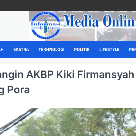
AH
SASTRA
TEKHNOLOGI
POLITIK
LIFESTYLE
PE
angin AKBP Kiki Firmansyah
g Pora