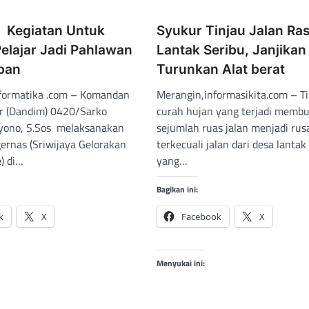
s Kegiatan Untuk
Syukur Tinjau Jalan Ra
elajar Jadi Pahlawan
Lantak Seribu, Janjikan
pan
Turunkan Alat berat
nformatika .com – Komandan
Merangin,informasikita.com – T
ter (Dandim) 0420/Sarko
curah hujan yang terjadi memb
uyono, S.Sos melaksanakan
sejumlah ruas jalan menjadi rus
gernas (Sriwijaya Gelorakan
terkecuali jalan dari desa lantak
) di…
yang…
Bagikan ini:
k
X
Facebook
X
Menyukai ini: