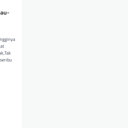
sau-
ingginya
uat
ak,Tak
 seribu