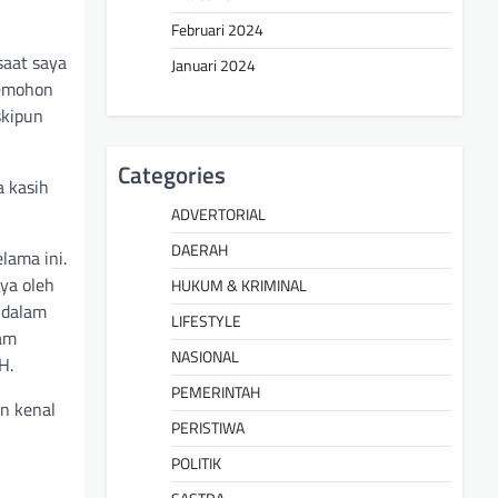
Februari 2024
saat saya
Januari 2024
memohon
skipun
Categories
a kasih
ADVERTORIAL
DAERAH
lama ini.
ya oleh
HUKUM & KRIMINAL
 dalam
LIFESTYLE
lam
NASIONAL
H.
PEMERINTAH
n kenal
PERISTIWA
POLITIK