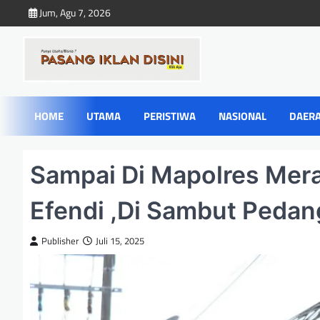
Skip
Jum, Agu 7, 2026
to
content
HOME
UTAMA
PERISTIWA
NASIONAL
DAER
Sampai Di Mapolres Mer
Efendi ,Di Sambut Pedan
Publisher
Juli 15, 2025