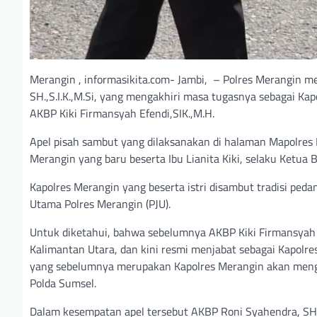
Merangin , informasikita.com- Jambi, – Polres Merangin 
SH.,S.I.K.,M.Si, yang mengakhiri masa tugasnya sebagai Kap
AKBP Kiki Firmansyah Efendi,SIK.,M.H.
Apel pisah sambut yang dilaksanakan di halaman Mapolres 
Merangin yang baru beserta Ibu Lianita Kiki, selaku Ketua
Kapolres Merangin yang beserta istri disambut tradisi peda
Utama Polres Merangin (PJU).
Untuk diketahui, bahwa sebelumnya AKBP Kiki Firmansyah E
Kalimantan Utara, dan kini resmi menjabat sebagai Kapolre
yang sebelumnya merupakan Kapolres Merangin akan meng
Polda Sumsel.
Dalam kesempatan apel tersebut AKBP Roni Syahendra, SH.,