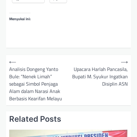
Menyukai ini:
N
⟵
⟶
a
Analisis Dongeng Yanto
Upacara Harlah Pancasila,
Bule: “Nenek Limah”
Bupati M. Syukur Ingatkan
v
sebagai Simbol Penjaga
Disiplin ASN
i
Alam dalam Narasi Anak
g
Berbasis Kearifan Melayu
a
s
Related Posts
i
p