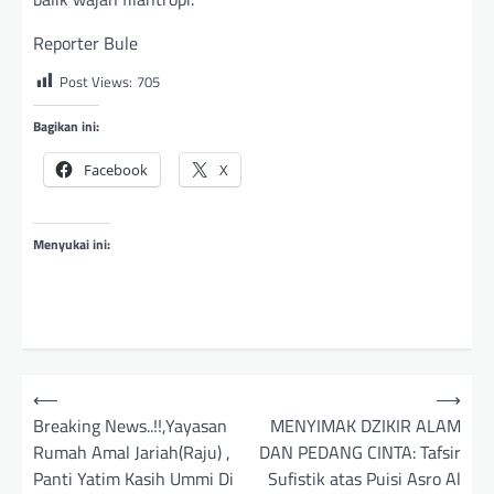
Reporter Bule
Post Views:
705
Bagikan ini:
Facebook
X
Menyukai ini:
N
⟵
⟶
a
Breaking News..!!,Yayasan
MENYIMAK DZIKIR ALAM
Rumah Amal Jariah(Raju) ,
DAN PEDANG CINTA: Tafsir
v
Panti Yatim Kasih Ummi Di
Sufistik atas Puisi Asro Al
i