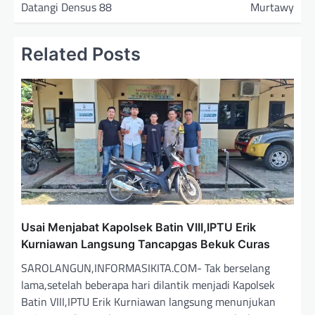
Datangi Densus 88
Murtawy
g
a
Related Posts
s
i
p
o
s
Usai Menjabat Kapolsek Batin VIII,IPTU Erik
Kurniawan Langsung Tancapgas Bekuk Curas
SAROLANGUN,INFORMASIKITA.COM- Tak berselang
lama,setelah beberapa hari dilantik menjadi Kapolsek
Batin VIII,IPTU Erik Kurniawan langsung menunjukan