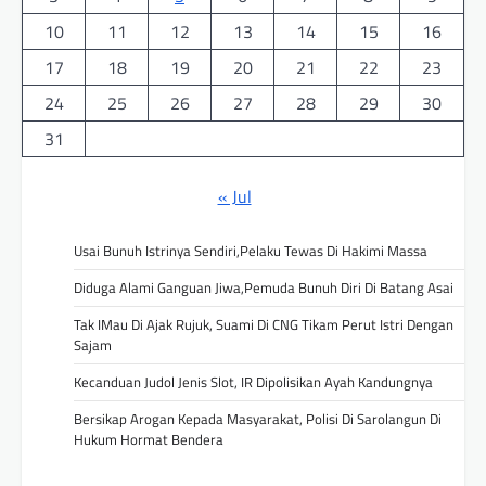
10
11
12
13
14
15
16
17
18
19
20
21
22
23
24
25
26
27
28
29
30
31
« Jul
Usai Bunuh Istrinya Sendiri,Pelaku Tewas Di Hakimi Massa
Diduga Alami Ganguan Jiwa,Pemuda Bunuh Diri Di Batang Asai
Tak IMau Di Ajak Rujuk, Suami Di CNG Tikam Perut Istri Dengan
Sajam
Kecanduan Judol Jenis Slot, IR Dipolisikan Ayah Kandungnya
Bersikap Arogan Kepada Masyarakat, Polisi Di Sarolangun Di
Hukum Hormat Bendera