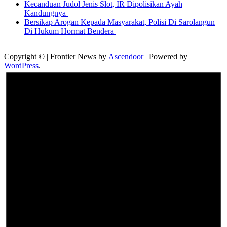
Kecanduan Judol Jenis Slot, IR Dipolisikan Ayah
Kandungnya
Bersikap Arogan Kepada Masyarakat, Polisi Di Sarolangun
Di Hukum Hormat Bendera
Copyright © | Frontier News by
Ascendoor
| Powered by
WordPress
.