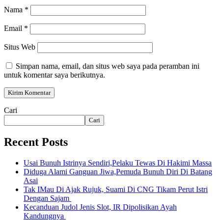
Nama
*
Email
*
Situs Web
Simpan nama, email, dan situs web saya pada peramban ini
untuk komentar saya berikutnya.
Cari
Cari
Recent Posts
Usai Bunuh Istrinya Sendiri,Pelaku Tewas Di Hakimi Massa
Diduga Alami Ganguan Jiwa,Pemuda Bunuh Diri Di Batang
Asai
Tak IMau Di Ajak Rujuk, Suami Di CNG Tikam Perut Istri
Dengan Sajam
Kecanduan Judol Jenis Slot, IR Dipolisikan Ayah
Kandungnya