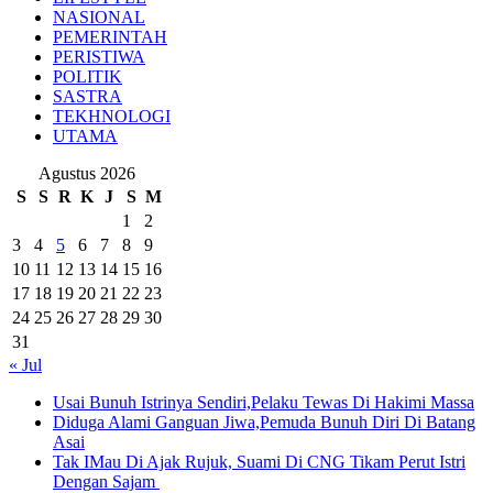
NASIONAL
PEMERINTAH
PERISTIWA
POLITIK
SASTRA
TEKHNOLOGI
UTAMA
Agustus 2026
S
S
R
K
J
S
M
1
2
3
4
5
6
7
8
9
10
11
12
13
14
15
16
17
18
19
20
21
22
23
24
25
26
27
28
29
30
31
« Jul
Usai Bunuh Istrinya Sendiri,Pelaku Tewas Di Hakimi Massa
Diduga Alami Ganguan Jiwa,Pemuda Bunuh Diri Di Batang
Asai
Tak IMau Di Ajak Rujuk, Suami Di CNG Tikam Perut Istri
Dengan Sajam