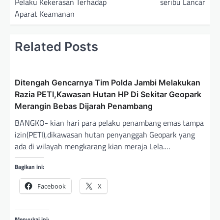
Pelaku Kekerasan Terhadap
seribu Lancar
i
Aparat Keamanan
g
a
Related Posts
s
i
p
Ditengah Gencarnya Tim Polda Jambi Melakukan
Razia PETI,Kawasan Hutan HP Di Sekitar Geopark
o
Merangin Bebas Dijarah Penambang
s
BANGKO- kian hari para pelaku penambang emas tampa
izin(PETI),dikawasan hutan penyanggah Geopark yang
ada di wilayah mengkarang kian meraja Lela.…
Bagikan ini:
Facebook
X
Menyukai ini: