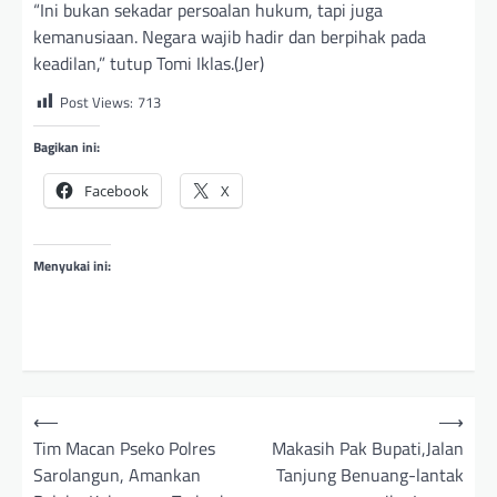
“Ini bukan sekadar persoalan hukum, tapi juga
kemanusiaan. Negara wajib hadir dan berpihak pada
keadilan,” tutup Tomi Iklas.(Jer)
Post Views:
713
Bagikan ini:
Facebook
X
Menyukai ini:
N
⟵
⟶
a
Tim Macan Pseko Polres
Makasih Pak Bupati,Jalan
Sarolangun, Amankan
Tanjung Benuang-lantak
v