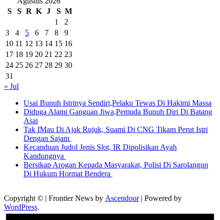
Agustus 2026
S
S
R
K
J
S
M
1
2
3
4
5
6
7
8
9
10
11
12
13
14
15
16
17
18
19
20
21
22
23
24
25
26
27
28
29
30
31
« Jul
Usai Bunuh Istrinya Sendiri,Pelaku Tewas Di Hakimi Massa
Diduga Alami Ganguan Jiwa,Pemuda Bunuh Diri Di Batang
Asai
Tak IMau Di Ajak Rujuk, Suami Di CNG Tikam Perut Istri
Dengan Sajam
Kecanduan Judol Jenis Slot, IR Dipolisikan Ayah
Kandungnya
Bersikap Arogan Kepada Masyarakat, Polisi Di Sarolangun
Di Hukum Hormat Bendera
Copyright © | Frontier News by
Ascendoor
| Powered by
WordPress
.