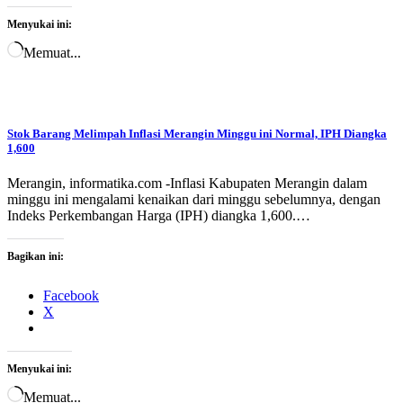
Menyukai ini:
Memuat...
Stok Barang Melimpah Inflasi Merangin Minggu ini Normal, IPH Diangka
1,600
Merangin, informatika.com -Inflasi Kabupaten Merangin dalam
minggu ini mengalami kenaikan dari minggu sebelumnya, dengan
Indeks Perkembangan Harga (IPH) diangka 1,600.…
Bagikan ini:
Facebook
X
Menyukai ini:
Memuat...