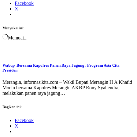
Facebook
X
Menyukai ini:
Memuat...
Wabup Bersama Kapolres Panen Raya Jagung , Program Asta Cita
Presiden
Merangin, informasikita.com – Wakil Bupati Merangin H A Khafid
Moein bersama Kapolres Merangin AKBP Rony Syahendra,
melakukan panen raya jagung…
Bagikan ini:
Facebook
X