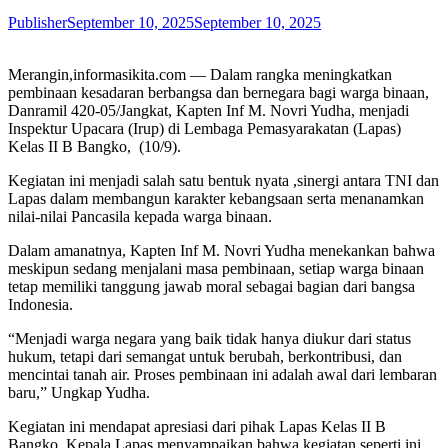
Publisher
September 10, 2025
September 10, 2025
Merangin,informasikita.com — Dalam rangka meningkatkan
pembinaan kesadaran berbangsa dan bernegara bagi warga binaan,
Danramil 420-05/Jangkat, Kapten Inf M. Novri Yudha, menjadi
Inspektur Upacara (Irup) di Lembaga Pemasyarakatan (Lapas)
Kelas II B Bangko, (10/9).
Kegiatan ini menjadi salah satu bentuk nyata ,sinergi antara TNI dan
Lapas dalam membangun karakter kebangsaan serta menanamkan
nilai-nilai Pancasila kepada warga binaan.
Dalam amanatnya, Kapten Inf M. Novri Yudha menekankan bahwa
meskipun sedang menjalani masa pembinaan, setiap warga binaan
tetap memiliki tanggung jawab moral sebagai bagian dari bangsa
Indonesia.
“Menjadi warga negara yang baik tidak hanya diukur dari status
hukum, tetapi dari semangat untuk berubah, berkontribusi, dan
mencintai tanah air. Proses pembinaan ini adalah awal dari lembaran
baru,” Ungkap Yudha.
Kegiatan ini mendapat apresiasi dari pihak Lapas Kelas II B
Bangko. Kepala Lapas menyampaikan bahwa kegiatan seperti ini