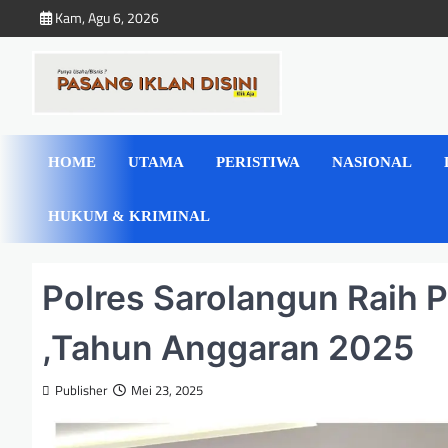
Skip
Kam, Agu 6, 2026
to
content
HOME
UTAMA
PERISTIWA
NASIONAL
HUKUM & KRIMINAL
Polres Sarolangun Raih 
,Tahun Anggaran 2025
Publisher
Mei 23, 2025