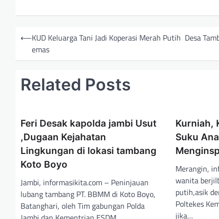
N
⟵
KUD Keluarga Tani Jadi Koperasi Merah Putih Desa Tam
a
emas
v
i
Related Posts
g
a
Feri Desak kapolda jambi Usut
Kurniah, 
s
,Dugaan Kejahatan
Suku Ana
i
Lingkungan di lokasi tambang
Menginsp
p
Koto Boyo
Merangin, in
o
wanita berji
Jambi, informasikita.com – Peninjauan
s
putih,asik d
lubang tambang PT. BBMM di Koto Boyo,
Poltekes Kem
Batanghari, oleh Tim gabungan Polda
jika…
Jambi dan Kementrian ESDM…