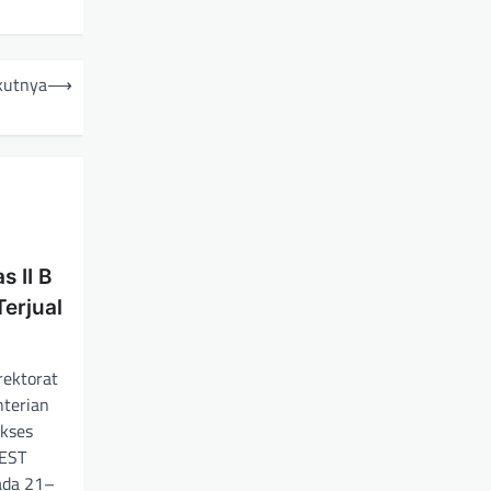
kutnya
⟶
s II B
erjual
rektorat
terian
ukses
FEST
pada 21–