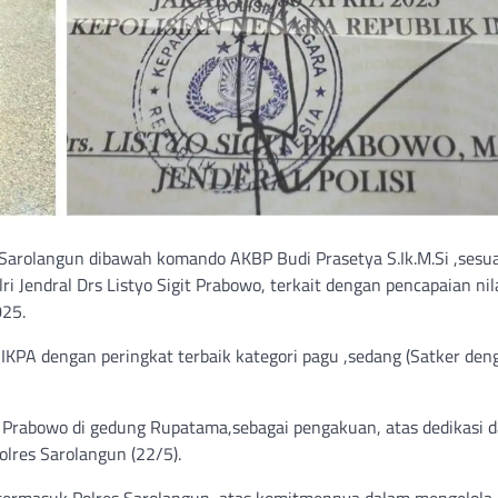
s) Sarolangun dibawah komando AKBP Budi Prasetya S.Ik.M.Si ,sesu
endral Drs Listyo Sigit Prabowo, terkait dengan pencapaian nila
025.
n IKPA dengan peringkat terbaik kategori pagu ,sedang (Satker de
git Prabowo di gedung Rupatama,sebagai pengakuan, atas dedikasi 
olres Sarolangun (22/5).
 termasuk Polres Sarolangun ,atas komitmennya dalam mengelola