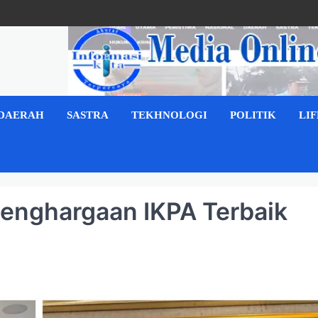
DAERAH
SASTRA
TEKHNOLOGI
POLITIK
LI
Penghargaan IKPA Terbaik