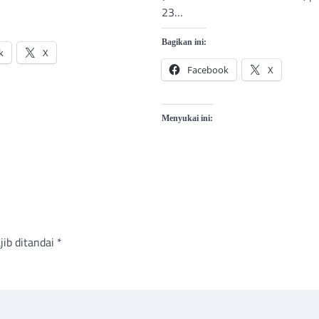
23…
Bagikan ini:
k
X
Facebook
X
Menyukai ini:
jib ditandai
*