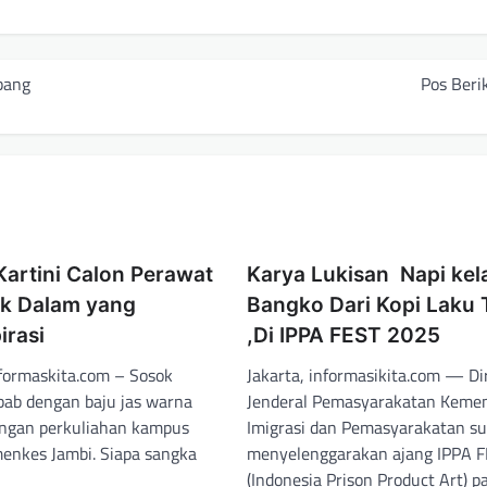
bang
Pos Beri
Kartini Calon Perawat
Karya Lukisan Napi kela
k Dalam yang
Bangko Dari Kopi Laku T
irasi
,Di IPPA FEST 2025
formaskita.com – Sosok
Jakarta, informasikita.com — Di
lbab dengan baju jas warna
Jenderal Pemasyarakatan Kemen
engan perkuliahan kampus
Imigrasi dan Pemasyarakatan s
enkes Jambi. Siapa sangka
menyelenggarakan ajang IPPA 
(Indonesia Prison Product Art) 