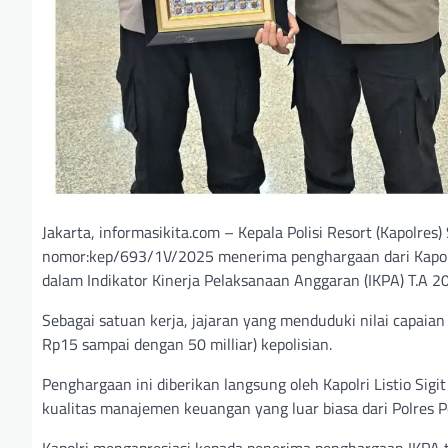
Jakarta, informasikita.com – Kepala Polisi Resort (Kapolre
nomor:kep/693/1V/2025 menerima penghargaan dari Kapolri J
dalam Indikator Kinerja Pelaksanaan Anggaran (IKPA) T.A 2
Sebagai satuan kerja, jajaran yang menduduki nilai capaia
Rp15 sampai dengan 50 milliar) kepolisian.
Penghargaan ini diberikan langsung oleh Kapolri Listio Si
kualitas manajemen keuangan yang luar biasa dari Polres P
Kapolri mengapresiasi kepada penerima penghargaan IKPA