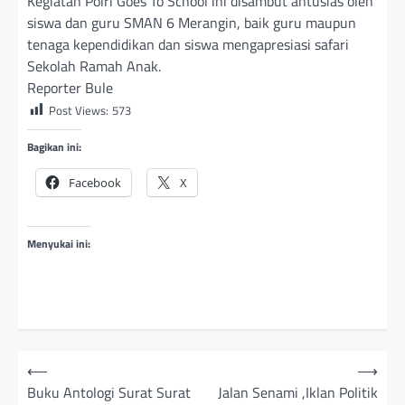
Kegiatan Polri Goes To School ini disambut antusias oleh
siswa dan guru SMAN 6 Merangin, baik guru maupun
tenaga kependidikan dan siswa mengapresiasi safari
Sekolah Ramah Anak.
Reporter Bule
Post Views:
573
Bagikan ini:
Facebook
X
Menyukai ini:
N
⟵
⟶
a
Buku Antologi Surat Surat
Jalan Senami ,Iklan Politik