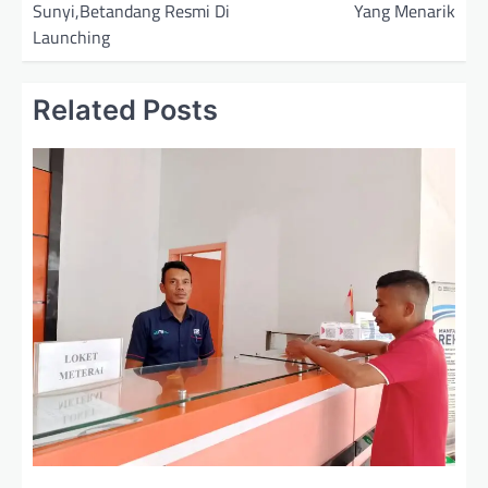
Sunyi,Betandang Resmi Di
Yang Menarik
v
Launching
i
g
Related Posts
a
s
i
p
o
s