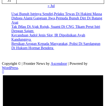
31
« Jul
Usai Bunuh Istrinya Sendiri,Pelaku Tewas Di Hakimi Massa
Diduga Alami Ganguan Jiwa,Pemuda Bunuh Diri Di Batang
Asai
Tak IMau Di Ajak Rujuk, Suami Di CNG Tikam Perut Istri
Dengan Sajam
Kecanduan Judol Jenis Slot, IR Dipolisikan Ayah
Kandungnya
Bersikap Arogan Kepada Masyarakat, Polisi Di Sarolangun
Di Hukum Hormat Bendera
Copyright © | Frontier News by
Ascendoor
| Powered by
WordPress
.