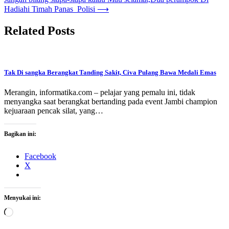
Hadiahi Timah Panas Polisi
⟶
Related Posts
Tak Di sangka Berangkat Tanding Sakit, Civa Pulang Bawa Medali Emas
Merangin, informatika.com – pelajar yang pemalu ini, tidak
menyangka saat berangkat bertanding pada event Jambi champion
kejuaraan pencak silat, yang…
Bagikan ini:
Facebook
X
Menyukai ini:
Memuat...