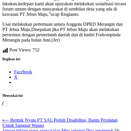
lakukan,kedepan kami akan upayakan melakukan sosialisasi secara
forum umum dengan masyarakat di sembilan desa yang ada di
kawasan PT Jebus Maju,”ucap Risgianto.
Usai melakukan pertemuan antara Anggota DPRD Merangin dan
PT Jebus Maju,Disepakati jika PT Jebus Maju akan melakukan
persentasi dengan pemerintah daerah dan di hadiri Forkompinda
Merangin pada bulan Juni.(Jer)
Post Views:
752
Bagikan ini:
Facebook
X
Menyukai ini:
Memuat...
Navigasi
⟵
Bentuk Nyata PT SAL Peduli Disabilitas, Bantu Peralatan
Untuk Sanggar Waspo
pos
Jangan bilang siapa-siapa kalau Mau selamat,Dua perampok Di