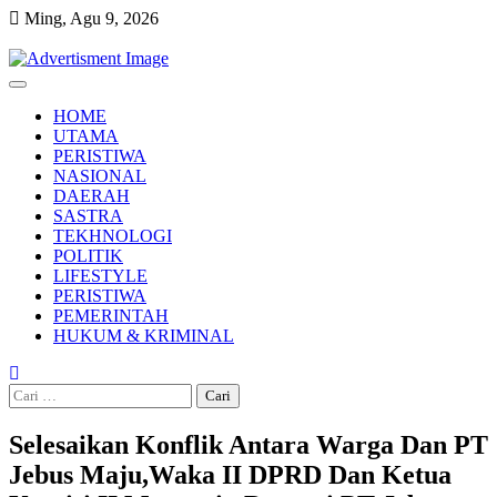
Skip
Ming, Agu 9, 2026
to
content
HOME
UTAMA
PERISTIWA
NASIONAL
DAERAH
SASTRA
TEKHNOLOGI
POLITIK
LIFESTYLE
PERISTIWA
PEMERINTAH
HUKUM & KRIMINAL
Cari
untuk:
Selesaikan Konflik Antara Warga Dan PT
Jebus Maju,Waka II DPRD Dan Ketua