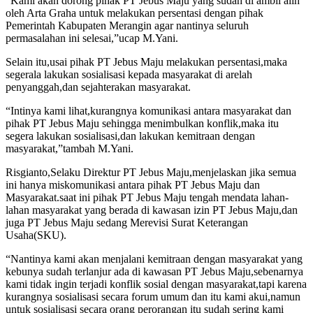
“Kami akan dorong pihak PT Jebus Maju yang sudah di ambil alih
oleh Arta Graha untuk melakukan persentasi dengan pihak
Pemerintah Kabupaten Merangin agar nantinya seluruh
permasalahan ini selesai,”ucap M.Yani.
Selain itu,usai pihak PT Jebus Maju melakukan persentasi,maka
segerala lakukan sosialisasi kepada masyarakat di arelah
penyanggah,dan sejahterakan masyarakat.
“Intinya kami lihat,kurangnya komunikasi antara masyarakat dan
pihak PT Jebus Maju sehingga menimbulkan konflik,maka itu
segera lakukan sosialisasi,dan lakukan kemitraan dengan
masyarakat,”tambah M.Yani.
Risgianto,Selaku Direktur PT Jebus Maju,menjelaskan jika semua
ini hanya miskomunikasi antara pihak PT Jebus Maju dan
Masyarakat.saat ini pihak PT Jebus Maju tengah mendata lahan-
lahan masyarakat yang berada di kawasan izin PT Jebus Maju,dan
juga PT Jebus Maju sedang Merevisi Surat Keterangan
Usaha(SKU).
“Nantinya kami akan menjalani kemitraan dengan masyarakat yang
kebunya sudah terlanjur ada di kawasan PT Jebus Maju,sebenarnya
kami tidak ingin terjadi konflik sosial dengan masyarakat,tapi karena
kurangnya sosialisasi secara forum umum dan itu kami akui,namun
untuk sosialisasi secara orang perorangan itu sudah sering kami