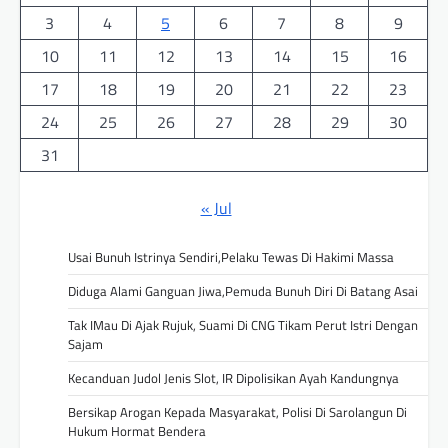
3
4
5
6
7
8
9
10
11
12
13
14
15
16
17
18
19
20
21
22
23
24
25
26
27
28
29
30
31
« Jul
Usai Bunuh Istrinya Sendiri,Pelaku Tewas Di Hakimi Massa
Diduga Alami Ganguan Jiwa,Pemuda Bunuh Diri Di Batang Asai
Tak IMau Di Ajak Rujuk, Suami Di CNG Tikam Perut Istri Dengan
Sajam
Kecanduan Judol Jenis Slot, IR Dipolisikan Ayah Kandungnya
Bersikap Arogan Kepada Masyarakat, Polisi Di Sarolangun Di
Hukum Hormat Bendera