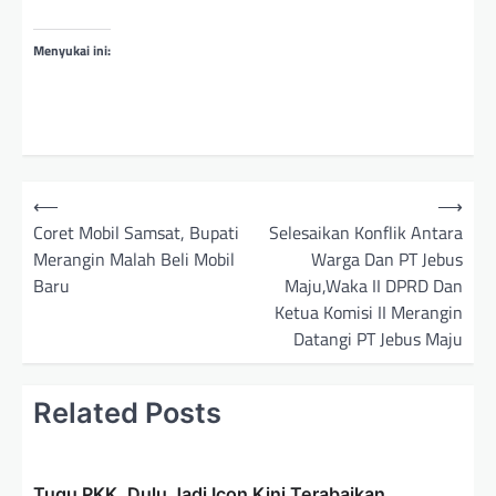
Menyukai ini:
N
⟵
⟶
a
Coret Mobil Samsat, Bupati
Selesaikan Konflik Antara
Merangin Malah Beli Mobil
Warga Dan PT Jebus
v
Baru
Maju,Waka II DPRD Dan
i
Ketua Komisi II Merangin
g
Datangi PT Jebus Maju
a
s
Related Posts
i
p
Tugu PKK, Dulu Jadi Icon Kini Terabaikan