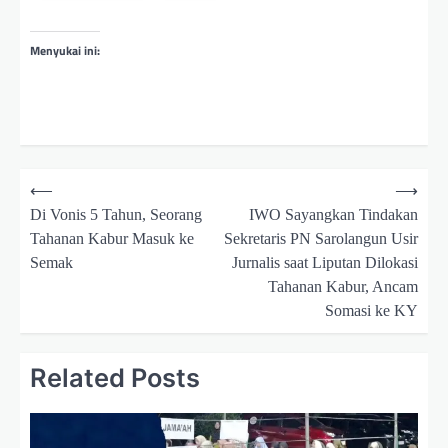
Menyukai ini:
N
⟵
⟶
a
Di Vonis 5 Tahun, Seorang
IWO Sayangkan Tindakan
v
Tahanan Kabur Masuk ke
Sekretaris PN Sarolangun Usir
Semak
Jurnalis saat Liputan Dilokasi
i
Tahanan Kabur, Ancam
g
Somasi ke KY
a
s
Related Posts
i
p