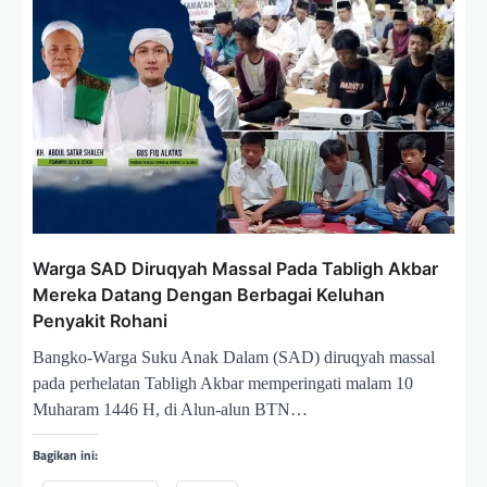
o
s
Warga SAD Diruqyah Massal Pada Tabligh Akbar
Mereka Datang Dengan Berbagai Keluhan
Penyakit Rohani
Bangko-Warga Suku Anak Dalam (SAD) diruqyah massal
pada perhelatan Tabligh Akbar memperingati malam 10
Muharam 1446 H, di Alun-alun BTN…
Bagikan ini: