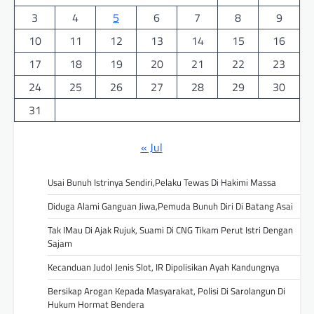
3
4
5
6
7
8
9
10
11
12
13
14
15
16
17
18
19
20
21
22
23
24
25
26
27
28
29
30
31
« Jul
Usai Bunuh Istrinya Sendiri,Pelaku Tewas Di Hakimi Massa
Diduga Alami Ganguan Jiwa,Pemuda Bunuh Diri Di Batang Asai
Tak IMau Di Ajak Rujuk, Suami Di CNG Tikam Perut Istri Dengan
Sajam
Kecanduan Judol Jenis Slot, IR Dipolisikan Ayah Kandungnya
Bersikap Arogan Kepada Masyarakat, Polisi Di Sarolangun Di
Hukum Hormat Bendera