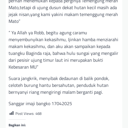
pernah menemukan kepada perginya Temengung merah
Mato,tetapi di ujung dusun dekat hutan kecil masih ada
jejak nisan,yang kami yakini makam temenggung merah
Mato”
” Ya Allah ya Robb, begitu agung caramu
menyembunyikan kekasihmu, Ijinkan hamba menziarahi
makam kekasihmu, dan aku akan sampaikan kepada
tuangku Baginda raja, bahwa hulu sungai yang mengalir
dari pesisir ujung timur laut ini merupakan bukti
Kebesaran MU”
Suara jangkrik, menyibak dedaunan di balik pondok,
celoteh burung hantu bersahutan, penduduk hutan
bernyanyi riang mengiringi malam berganti pagi.
Sanggar imaji bangko 17042025
Post Views:
468
Bagikan ini: