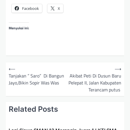
Facebook
X
Menyukai ini:
N
⟵
⟶
a
Tanjakan ” Saro” Di Bangun
Akibat Peti Di Dusun Baru
Jayo,Bikin Sopir Was Was
Pelepat II, Jalan Kabupaten
v
Terancam putus
i
g
Related Posts
a
s
i