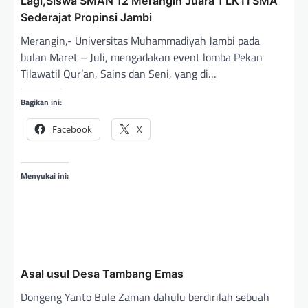
Lagi,Siswa SMAN 12 Merangin Juara 1 LKTI SMA
p
Sederajat Propinsi Jambi
o
Merangin,- Universitas Muhammadiyah Jambi pada
bulan Maret – Juli, mengadakan event lomba Pekan
s
Tilawatil Qur’an, Sains dan Seni, yang di…
Bagikan ini:
Facebook
X
Menyukai ini:
Asal usul Desa Tambang Emas
Dongeng Yanto Bule Zaman dahulu berdirilah sebuah