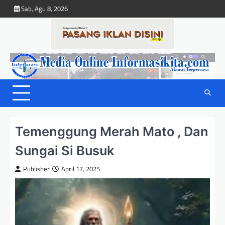
Skip
Sab, Agu 8, 2026
to
content
Temenggung Merah Mato , Dan
Sungai Si Busuk
Publisher
April 17, 2025