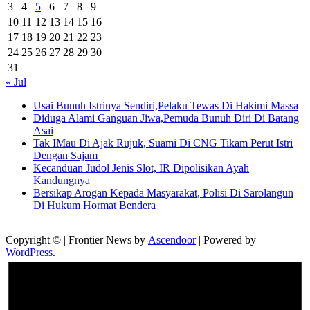
3
4
5
6
7
8
9
10
11
12
13
14
15
16
17
18
19
20
21
22
23
24
25
26
27
28
29
30
31
« Jul
Usai Bunuh Istrinya Sendiri,Pelaku Tewas Di Hakimi Massa
Diduga Alami Ganguan Jiwa,Pemuda Bunuh Diri Di Batang
Asai
Tak IMau Di Ajak Rujuk, Suami Di CNG Tikam Perut Istri
Dengan Sajam
Kecanduan Judol Jenis Slot, IR Dipolisikan Ayah
Kandungnya
Bersikap Arogan Kepada Masyarakat, Polisi Di Sarolangun
Di Hukum Hormat Bendera
Copyright © | Frontier News by
Ascendoor
| Powered by
WordPress
.