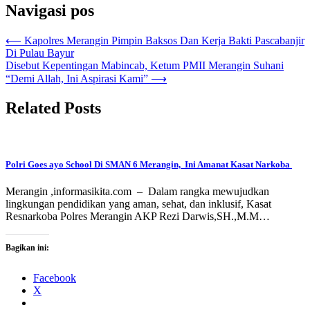
Navigasi pos
⟵
Kapolres Merangin Pimpin Baksos Dan Kerja Bakti Pascabanjir
Di Pulau Bayur
Disebut Kepentingan Mabincab, Ketum PMII Merangin Suhani
“Demi Allah, Ini Aspirasi Kami”
⟶
Related Posts
Polri Goes ayo School Di SMAN 6 Merangin, Ini Amanat Kasat Narkoba
Merangin ,informasikita.com – Dalam rangka mewujudkan
lingkungan pendidikan yang aman, sehat, dan inklusif, Kasat
Resnarkoba Polres Merangin AKP Rezi Darwis,SH.,M.M…
Bagikan ini:
Facebook
X