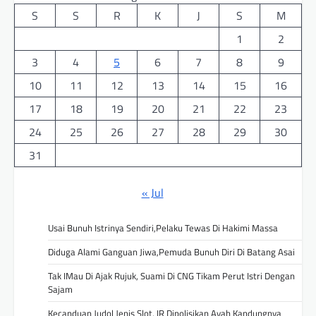
S
S
R
K
J
S
M
1
2
3
4
5
6
7
8
9
10
11
12
13
14
15
16
17
18
19
20
21
22
23
24
25
26
27
28
29
30
31
« Jul
Usai Bunuh Istrinya Sendiri,Pelaku Tewas Di Hakimi Massa
Diduga Alami Ganguan Jiwa,Pemuda Bunuh Diri Di Batang Asai
Tak IMau Di Ajak Rujuk, Suami Di CNG Tikam Perut Istri Dengan
Sajam
Kecanduan Judol Jenis Slot, IR Dipolisikan Ayah Kandungnya