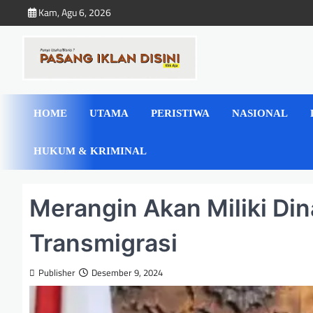
Skip
Kam, Agu 6, 2026
to
content
HOME
UTAMA
PERISTIWA
NASIONAL
HUKUM & KRIMINAL
Merangin Akan Miliki Din
Transmigrasi
Publisher
Desember 9, 2024