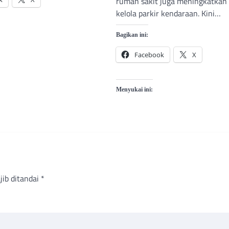
rumah sakit juga meningkatkan 
kelola parkir kendaraan. Kini…
Bagikan ini:
Facebook
X
Menyukai ini:
jib ditandai
*