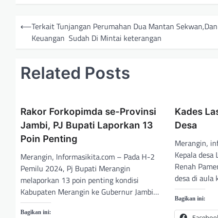
N
⟵
Terkait Tunjangan Perumahan Dua Mantan Sekwan,Dan
a
Keuangan Sudah Di Mintai keterangan
v
i
Related Posts
g
a
Rakor Forkopimda se-Provinsi
Kades Las
s
Jambi, PJ Bupati Laporkan 13
Desa
i
Poin Penting
Merangin, i
p
Kepala desa
Merangin, Informasikita.com – Pada H-2
o
Renah Pamen
Pemilu 2024, Pj Bupati Merangin
s
desa di aula 
melaporkan 13 poin penting kondisi
Kabupaten Merangin ke Gubernur Jambi…
Bagikan ini:
Bagikan ini:
Faceboo