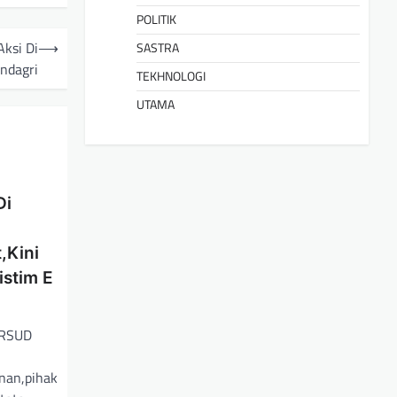
POLITIK
ksi Di
⟶
SASTRA
ndagri
TEKHNOLOGI
UTAMA
Di
,Kini
istim E
 RSUD
nan,pihak