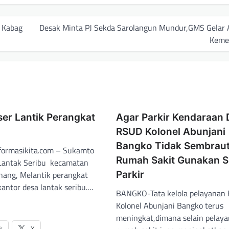
 Kabag
Desak Minta PJ Sekda Sarolangun Mundur,GMS Gelar A
Keme
er Lantik Perangkat
Agar Parkir Kendaraan 
RSUD Kolonel Abunjani
Bangko Tidak Sembraut
nformasikita.com – Sukamto
Rumah Sakit Gunakan S
 Lantak Seribu kecamatan
ang, Melantik perangkat
Parkir
kantor desa lantak seribu.…
BANGKO-Tata kelola pelayanan
Kolonel Abunjani Bangko terus
meningkat,dimana selain pelaya
k
X