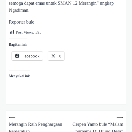
semoga dapat emas untuk SMAN 12 Merangin” ungkap
Ngadiman.
Reporter bule
Post Views:
595
Bagikan ini:
Facebook
X
Menyukai ini:
N
⟵
⟶
a
Merangin Raih Penghargaan
Cerpen Yanto bule “Malam
Pergerakan
purnama Di Ujung Desa”