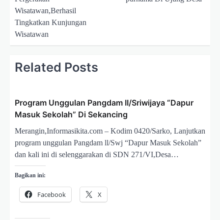
v
Wisatawan,Berhasil
i
Tingkatkan Kunjungan
g
Wisatawan
a
s
Related Posts
i
p
Program Unggulan Pangdam II/Sriwijaya “Dapur
o
Masuk Sekolah” Di Sekancing
s
Merangin,Informasikita.com – Kodim 0420/Sarko, Lanjutkan
program unggulan Pangdam ll/Swj “Dapur Masuk Sekolah”
dan kali ini di selenggarakan di SDN 271/VI,Desa…
Bagikan ini:
Facebook
X