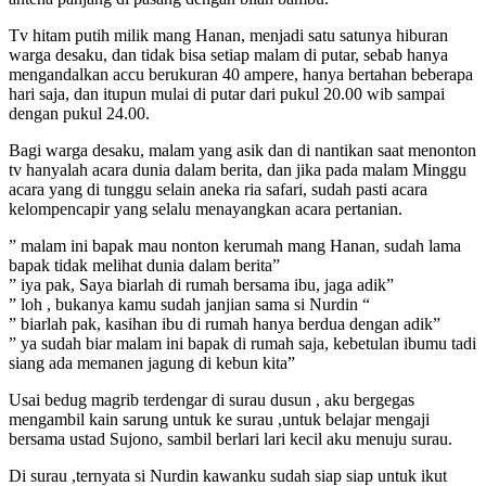
Tv hitam putih milik mang Hanan, menjadi satu satunya hiburan
warga desaku, dan tidak bisa setiap malam di putar, sebab hanya
mengandalkan accu berukuran 40 ampere, hanya bertahan beberapa
hari saja, dan itupun mulai di putar dari pukul 20.00 wib sampai
dengan pukul 24.00.
Bagi warga desaku, malam yang asik dan di nantikan saat menonton
tv hanyalah acara dunia dalam berita, dan jika pada malam Minggu
acara yang di tunggu selain aneka ria safari, sudah pasti acara
kelompencapir yang selalu menayangkan acara pertanian.
” malam ini bapak mau nonton kerumah mang Hanan, sudah lama
bapak tidak melihat dunia dalam berita”
” iya pak, Saya biarlah di rumah bersama ibu, jaga adik”
” loh , bukanya kamu sudah janjian sama si Nurdin “
” biarlah pak, kasihan ibu di rumah hanya berdua dengan adik”
” ya sudah biar malam ini bapak di rumah saja, kebetulan ibumu tadi
siang ada memanen jagung di kebun kita”
Usai bedug magrib terdengar di surau dusun , aku bergegas
mengambil kain sarung untuk ke surau ,untuk belajar mengaji
bersama ustad Sujono, sambil berlari lari kecil aku menuju surau.
Di surau ,ternyata si Nurdin kawanku sudah siap siap untuk ikut