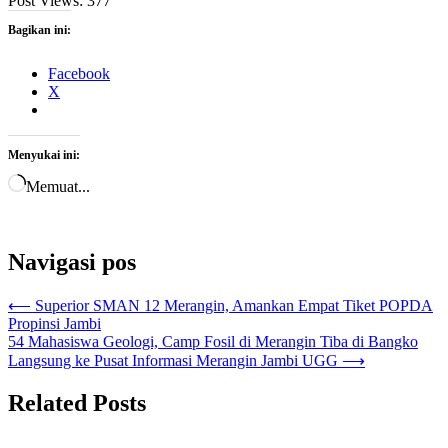
Post Views:
377
Bagikan ini:
Facebook
X
Menyukai ini:
Memuat...
Navigasi pos
⟵
Superior SMAN 12 Merangin, Amankan Empat Tiket POPDA
Propinsi Jambi
54 Mahasiswa Geologi, Camp Fosil di Merangin Tiba di Bangko
Langsung ke Pusat Informasi Merangin Jambi UGG
⟶
Related Posts