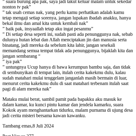
” suara burung apa pak, saya jadi takut keluar malam untuk sekedar
nonton tv pak”
” tak usah cemas nak, yang perlu kamu perhatikan adalah kamu
tetap mengaji setiap sorenya, jangan lupakan ibadah anakku, hanya
bekal ilmu dan amal kita untuk kembali nak”
” baik pak, insyaallah tetap aku ingat pesanmu”
” Di setiap desa seperti ini, sudah pasti ada penunggunya nak, sebab
dulunya hutan lebat dan Allah menciptakan jin dan manusia serta
binatang, jadi mereka da sebelum kita lahir, jangan sesekali
memandang semua tempat tidak ada penunggunya, bijaklah kita dan
jangan sembarang “
” iya pak”
” untungnya Ucup hanya di bawa kerumpun bambu saja, dan tidak
di sembunyikan di tempat lain, itulah cerita kakekmu dulu, kalau
sudah matahari mulai tenggelam janganlah masih bermain di luar,
menurut cerita kakekmu dulu di saat matahari terbenam itulah saat
pagi di alam mereka nak”
Mataku mulai berat, sambil pamit pada bapakku aku masuk ke
dalam kamar, ku kunci pintu kamar dan jendela kamarku, suara
Kokok ayam menghantarkan tidurku, malam purnama di ujung desa
jadi cerita misteri bersama kawan kawanku.
Tambang emas,8 Juli 2024