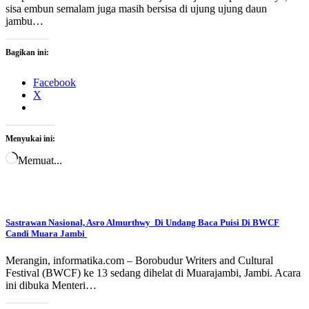
sisa embun semalam juga masih bersisa di ujung ujung daun
jambu…
Bagikan ini:
Facebook
X
Menyukai ini:
Memuat...
Sastrawan Nasional, Asro Almurthwy Di Undang Baca Puisi Di BWCF
Candi Muara Jambi
Merangin, informatika.com – Borobudur Writers and Cultural
Festival (BWCF) ke 13 sedang dihelat di Muarajambi, Jambi. Acara
ini dibuka Menteri…