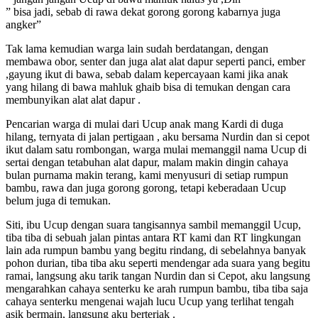
” bisa jadi, sebab di rawa dekat gorong gorong kabarnya juga
angker”
Tak lama kemudian warga lain sudah berdatangan, dengan
membawa obor, senter dan juga alat alat dapur seperti panci, ember
,gayung ikut di bawa, sebab dalam kepercayaan kami jika anak
yang hilang di bawa mahluk ghaib bisa di temukan dengan cara
membunyikan alat alat dapur .
Pencarian warga di mulai dari Ucup anak mang Kardi di duga
hilang, ternyata di jalan pertigaan , aku bersama Nurdin dan si cepot
ikut dalam satu rombongan, warga mulai memanggil nama Ucup di
sertai dengan tetabuhan alat dapur, malam makin dingin cahaya
bulan purnama makin terang, kami menyusuri di setiap rumpun
bambu, rawa dan juga gorong gorong, tetapi keberadaan Ucup
belum juga di temukan.
Siti, ibu Ucup dengan suara tangisannya sambil memanggil Ucup,
tiba tiba di sebuah jalan pintas antara RT kami dan RT lingkungan
lain ada rumpun bambu yang begitu rindang, di sebelahnya banyak
pohon durian, tiba tiba aku seperti mendengar ada suara yang begitu
ramai, langsung aku tarik tangan Nurdin dan si Cepot, aku langsung
mengarahkan cahaya senterku ke arah rumpun bambu, tiba tiba saja
cahaya senterku mengenai wajah lucu Ucup yang terlihat tengah
asik bermain, langsung aku berteriak .