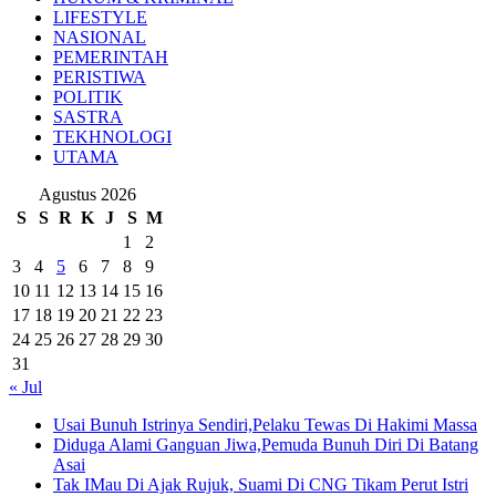
LIFESTYLE
NASIONAL
PEMERINTAH
PERISTIWA
POLITIK
SASTRA
TEKHNOLOGI
UTAMA
Agustus 2026
S
S
R
K
J
S
M
1
2
3
4
5
6
7
8
9
10
11
12
13
14
15
16
17
18
19
20
21
22
23
24
25
26
27
28
29
30
31
« Jul
Usai Bunuh Istrinya Sendiri,Pelaku Tewas Di Hakimi Massa
Diduga Alami Ganguan Jiwa,Pemuda Bunuh Diri Di Batang
Asai
Tak IMau Di Ajak Rujuk, Suami Di CNG Tikam Perut Istri