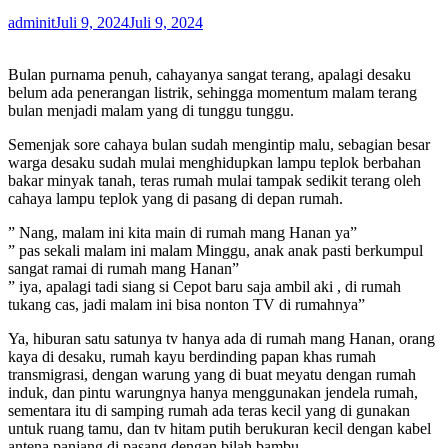
adminit
Juli 9, 2024
Juli 9, 2024
Bulan purnama penuh, cahayanya sangat terang, apalagi desaku
belum ada penerangan listrik, sehingga momentum malam terang
bulan menjadi malam yang di tunggu tunggu.
Semenjak sore cahaya bulan sudah mengintip malu, sebagian besar
warga desaku sudah mulai menghidupkan lampu teplok berbahan
bakar minyak tanah, teras rumah mulai tampak sedikit terang oleh
cahaya lampu teplok yang di pasang di depan rumah.
” Nang, malam ini kita main di rumah mang Hanan ya”
” pas sekali malam ini malam Minggu, anak anak pasti berkumpul
sangat ramai di rumah mang Hanan”
” iya, apalagi tadi siang si Cepot baru saja ambil aki , di rumah
tukang cas, jadi malam ini bisa nonton TV di rumahnya”
Ya, hiburan satu satunya tv hanya ada di rumah mang Hanan, orang
kaya di desaku, rumah kayu berdinding papan khas rumah
transmigrasi, dengan warung yang di buat meyatu dengan rumah
induk, dan pintu warungnya hanya menggunakan jendela rumah,
sementara itu di samping rumah ada teras kecil yang di gunakan
untuk ruang tamu, dan tv hitam putih berukuran kecil dengan kabel
antena panjang di pasang dengan bilah bambu.