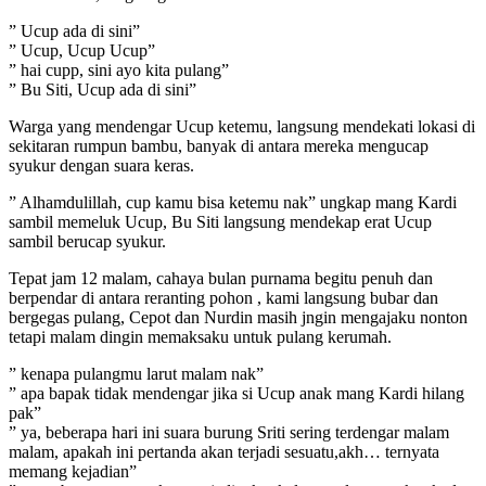
” Ucup ada di sini”
” Ucup, Ucup Ucup”
” hai cupp, sini ayo kita pulang”
” Bu Siti, Ucup ada di sini”
Warga yang mendengar Ucup ketemu, langsung mendekati lokasi di
sekitaran rumpun bambu, banyak di antara mereka mengucap
syukur dengan suara keras.
” Alhamdulillah, cup kamu bisa ketemu nak” ungkap mang Kardi
sambil memeluk Ucup, Bu Siti langsung mendekap erat Ucup
sambil berucap syukur.
Tepat jam 12 malam, cahaya bulan purnama begitu penuh dan
berpendar di antara reranting pohon , kami langsung bubar dan
bergegas pulang, Cepot dan Nurdin masih jngin mengajaku nonton
tetapi malam dingin memaksaku untuk pulang kerumah.
” kenapa pulangmu larut malam nak”
” apa bapak tidak mendengar jika si Ucup anak mang Kardi hilang
pak”
” ya, beberapa hari ini suara burung Sriti sering terdengar malam
malam, apakah ini pertanda akan terjadi sesuatu,akh… ternyata
memang kejadian”