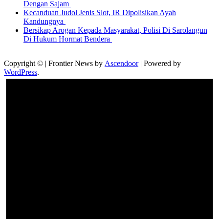
Dengan Sajam
Kecanduan Judol Jenis Slot, IR Dipolisikan Ayah
Kandungnya
Bersikap Arogan Kepada Masyarakat, Polisi Di Sarolangun
Di Hukum Hormat Bendera
Copyright © | Frontier News by
Ascendoor
| Powered by
WordPress
.