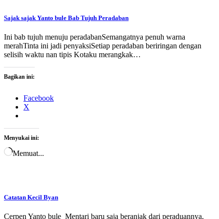
Sajak sajak Yanto bule Bab Tujuh Peradaban
Ini bab tujuh menuju peradabanSemangatnya penuh warna
merahTinta ini jadi penyaksiSetiap peradaban beriringan dengan
selisih waktu nan tipis Kotaku merangkak…
Bagikan ini:
Facebook
X
Menyukai ini:
Memuat...
Catatan Kecil Byan
Cerpen Yanto bule Mentari baru saja beranjak dari peraduannya,