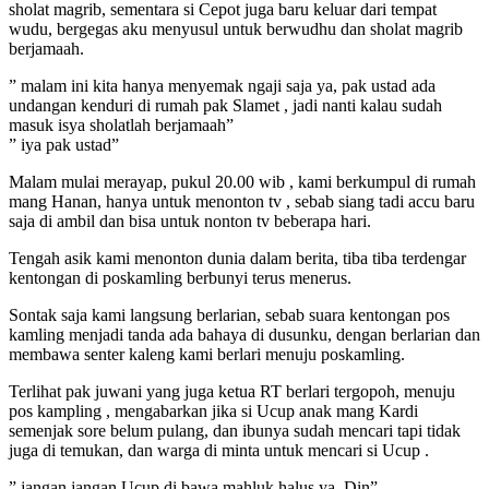
sholat magrib, sementara si Cepot juga baru keluar dari tempat
wudu, bergegas aku menyusul untuk berwudhu dan sholat magrib
berjamaah.
” malam ini kita hanya menyemak ngaji saja ya, pak ustad ada
undangan kenduri di rumah pak Slamet , jadi nanti kalau sudah
masuk isya sholatlah berjamaah”
” iya pak ustad”
Malam mulai merayap, pukul 20.00 wib , kami berkumpul di rumah
mang Hanan, hanya untuk menonton tv , sebab siang tadi accu baru
saja di ambil dan bisa untuk nonton tv beberapa hari.
Tengah asik kami menonton dunia dalam berita, tiba tiba terdengar
kentongan di poskamling berbunyi terus menerus.
Sontak saja kami langsung berlarian, sebab suara kentongan pos
kamling menjadi tanda ada bahaya di dusunku, dengan berlarian dan
membawa senter kaleng kami berlari menuju poskamling.
Terlihat pak juwani yang juga ketua RT berlari tergopoh, menuju
pos kampling , mengabarkan jika si Ucup anak mang Kardi
semenjak sore belum pulang, dan ibunya sudah mencari tapi tidak
juga di temukan, dan warga di minta untuk mencari si Ucup .
” jangan jangan Ucup di bawa mahluk halus ya ,Din”